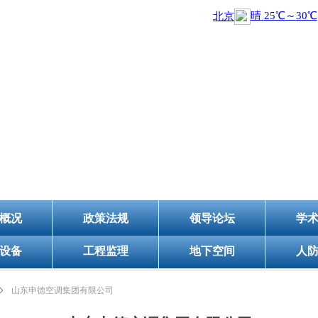
山东省民防协
(
5A级社会组织
)
概况
政策法规
领导论坛
学
设备
工程监理
地下空间
人
ꄲ
山东申德空调集团有限公司