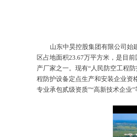
山东中昊控股集团有限公司始
区占地面
积
23
.
6
7
万平方米，是目前
产厂家之一。现
有
“
人民防空工程防
程防护设备定点生产和安装企业资
专业承包贰级资
质
”
“
高新技术企
业
”