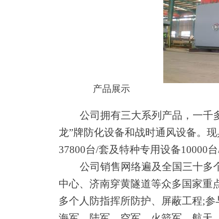
产品展示
公司拥有三大系列产品，一千
龙
”
牌防化设备和战时通风设备。现
3780
0
台
/
套及特种专用设
备
1000
0
台
公司销售网络遍及全国三十多
中心、济南穿黄隧道等众多国家重
多个人防指挥所防护、屏蔽工
程
;
参
海军、陆军、空军、火箭军、航天