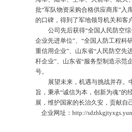
批
“
军队物资采购合格供应商
库
”
入
的口碑，得到了军地领导机关和客
公司先后获
得
“
全国人民防空综
企业先进单
位
”
、
“
全国人防工程科
重信用企
业
”
、山东
省
“
人民防空先
杆企
业
”
、山东
省
“
服务型制造示范
号。
展望未来，机遇与挑战并存。
旨，秉
承
“
诚信为本，创新为
魂
”
的
展，维护国家的长治久安，贡献自
企业网址
：
http://sdzhkgjtyxgs.yun